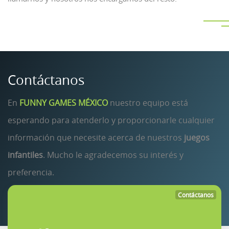
Contáctanos
En
FUNNY GAMES MÉXICO
nuestro equipo está
esperando para atenderlo y proporcionarle cualquier
información que necesite acerca de nuestros
juegos
infantiles
. Mucho le agradecemos su interés y
preferencia.
Contáctanos