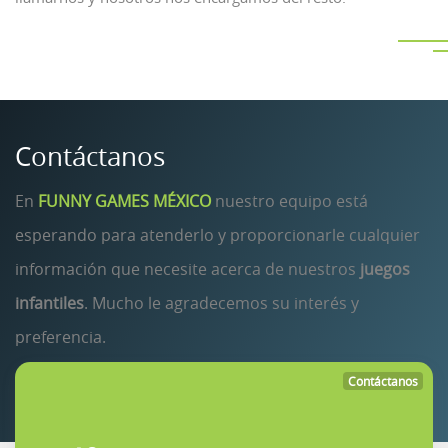
Contáctanos
En
FUNNY GAMES MÉXICO
nuestro equipo está
esperando para atenderlo y proporcionarle cualquier
información que necesite acerca de nuestros
juegos
infantiles
. Mucho le agradecemos su interés y
preferencia.
Contáctanos