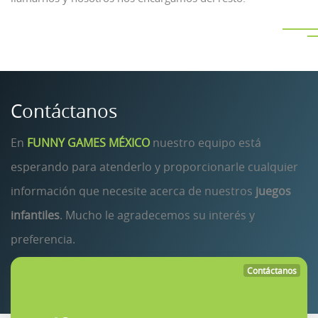
Contáctanos
En
FUNNY GAMES MÉXICO
nuestro equipo está
esperando para atenderlo y proporcionarle cualquier
información que necesite acerca de nuestros
juegos
infantiles
. Mucho le agradecemos su interés y
preferencia.
Contáctanos