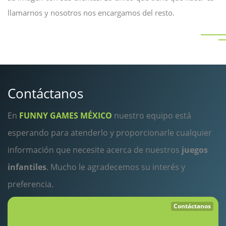
llamarnos y nosotros nos encargamos del resto.
Contáctanos
En
FUNNY GAMES MÉXICO
nuestro equipo está
esperando para atenderlo y proporcionarle cualquier
información que necesite acerca de nuestros
juegos
infantiles
. Mucho le agradecemos su interés y
preferencia.
Contáctanos